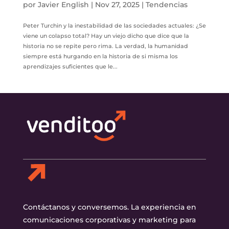
por
Javier English
|
Nov 27, 2025
|
Tendencias
Peter Turchin y la inestabilidad de las sociedades actuales: ¿Se
viene un colapso total? Hay un viejo dicho que dice que la
historia no se repite pero rima. La verdad, la humanidad
siempre está hurgando en la historia de si misma los
aprendizajes suficientes que le...
Contáctanos y conversemos. La experiencia en
comunicaciones corporativas y marketing para